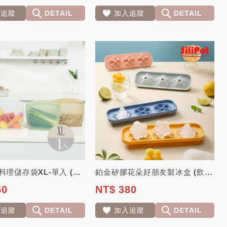
入追蹤
DETAIL
加入追蹤
DETAIL
鉑金矽膠料理儲存袋XL-單入 (可微波 熱水 儲存食物 熱湯 生鮮食品 水果)【...
鉑金矽膠花朵好朋友製冰盒 (飲品、酒精飲料、冰品) 【韓國 Silipot】
50
NT$ 380
入追蹤
DETAIL
加入追蹤
DETAIL