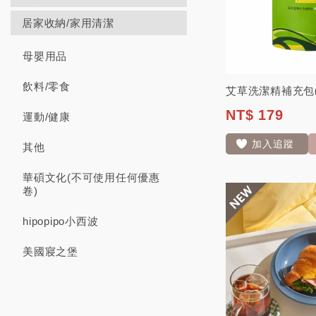
居家收納/家用清潔
母嬰用品
飲料/零食
NT$ 179
運動/健康
加入追蹤
其他
華碩文化(不可使用任何優惠
卷)
hipopipo小西波
美國寢之堡