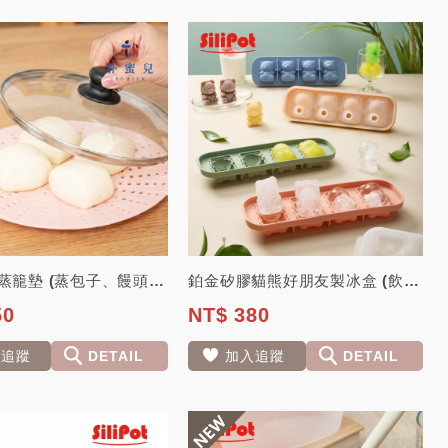
鉑金矽膠蒸籠墊 (蒸包子、饅頭) -【韓國 朴蜜兒】
鉑金矽膠貓熊好朋友製冰盒 (飲品、酒精飲料、冰品) 【韓國 Silipot】
50
NT$ 380
入追蹤
DETAIL
加入追蹤
DETAIL