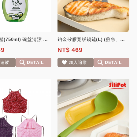
艾草洗潔精(750ml) 碗盤清潔 蔬果清潔 保濕不傷手 清除異味【韓國Ssoo...
鉑金矽膠寬版鍋鏟(L) (煎魚、炒菜、煎蛋)【韓國Silipot】
89
NT$ 469
入追蹤
DETAIL
加入追蹤
DETAIL