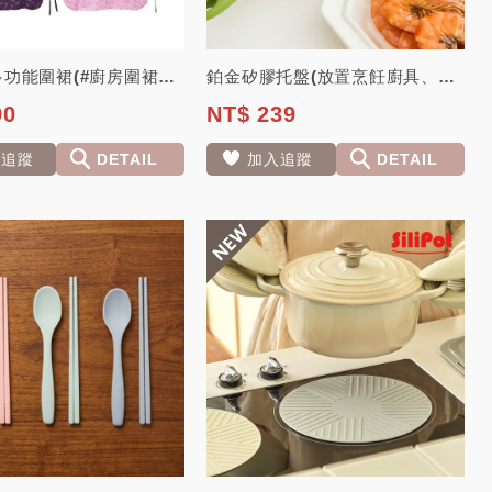
Pomier多功能圍裙(#廚房圍裙、工作圍裙、哺乳圍裙)
鉑金矽膠托盤(放置烹飪廚具、生活配件、化妝品以維護廚具衛生及桌面整潔)【韓國Si...
90
NT$ 239
入追蹤
DETAIL
加入追蹤
DETAIL