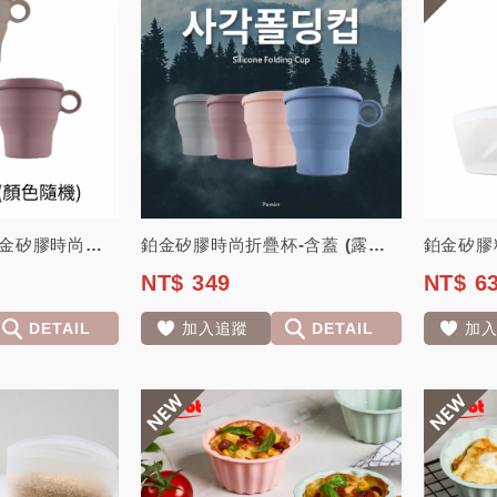
【韓國朴蜜兒】鉑金矽膠時尚折疊杯三入組 (顏色隨機) -（含蓋）(露營 牙刷杯 ...
鉑金矽膠時尚折疊杯-含蓋 (露營杯 漱口杯 水杯)【韓國朴蜜兒】
NT$ 349
NT$ 6
DETAIL
加入追蹤
DETAIL
加