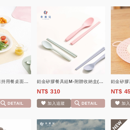
鉑金矽膠餐桌墊(保持用餐桌面乾淨) 【韓國朴蜜兒】
鉑金矽膠餐具組M-附贈收納盒(便當、野餐、環保餐具) 適用青少年、成人【韓國Po...
NT$ 310
NT$ 4
DETAIL
加入追蹤
DETAIL
加