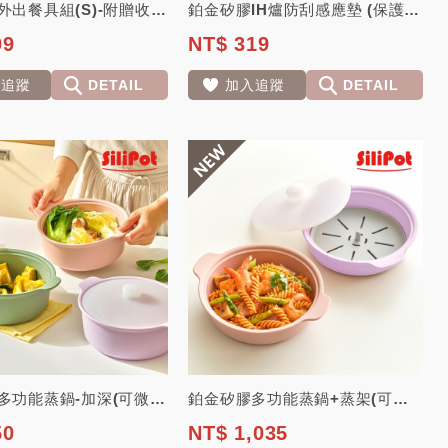
鉑金矽膠外出餐具組(S)-附贈收納盒(外出用餐、野餐露營) 【韓國朴蜜兒】#附贈...
鉑金矽膠IH爐防刮感應墊 (保護電磁爐、流理檯、桌面)【韓國 Silipot】
99
NT$ 319
入追蹤
DETAIL
加入追蹤
DETAIL
鉑金矽膠多功能蒸鍋-加深(可微波)【韓國 Silipot】#不含蒸架
鉑金矽膠多功能蒸鍋+蒸架(可微波)-合購優惠組【韓國 Silipot】
50
NT$ 1,035