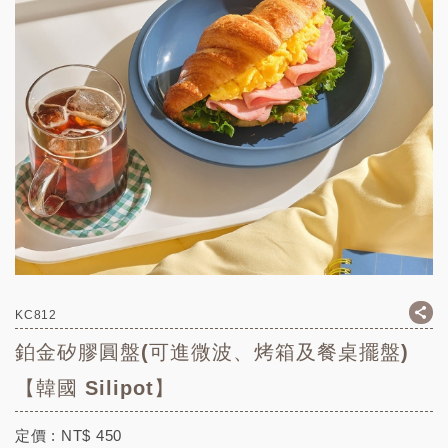
KC812
鉑金矽膠圓盤(可進微波、烤箱及餐桌擺盤)
【韓國 Silipot】
定價 :
NT$
450