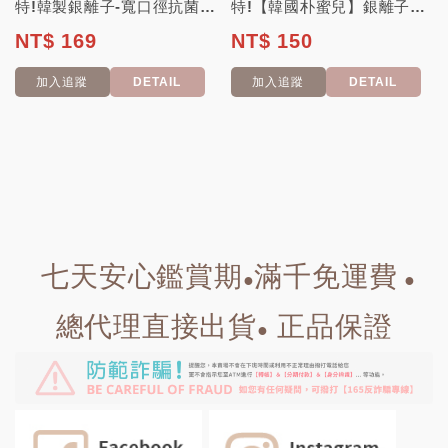
特!韓製銀離子-寬口徑抗菌奶嘴〈2入〉
特!【韓國朴蜜兒】銀離子安撫奶嘴+掛鍊組 出清特價
NT$ 169
NT$ 150
加入追蹤
DETAIL
加入追蹤
DETAIL
七天安心鑑賞期
滿千免運費
●
●
總代理直接出貨
正品保證
●