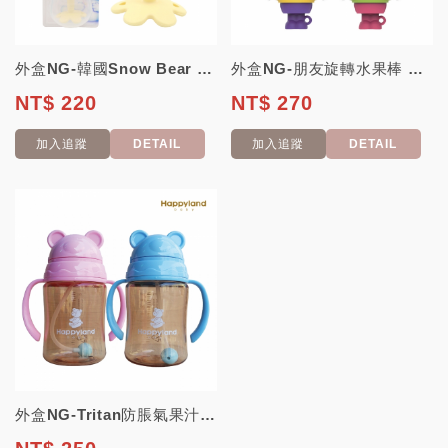
外盒NG-韓國Snow Bear 雪花熊全矽膠水果造型固齒器-附保護盒【葡萄】
外盒NG-朋友旋轉水果棒 單入【韓國 朴蜜兒】 (內容物正常無損)
NT$ 220
NT$ 270
加入追蹤
DETAIL
加入追蹤
DETAIL
外盒NG-Tritan防脹氣果汁杯280ml 水杯 喝水杯 藍【韓國 HAPPY...