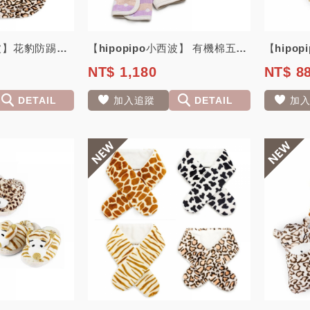
【hipopipo小西波】花豹防踢背心
【hipopipo小西波】 有機棉五層紗寶寶三件組(肚圍＋咬咬巾＋口水巾)
NT$ 1,180
NT$ 8
DETAIL
加入追蹤
DETAIL
加