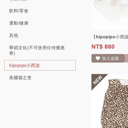
飲料/零食
運動/健康
其他
NT$ 880
華碩文化(不可使用任何優惠
卷)
加入追蹤
hipopipo小西波
美國寢之堡