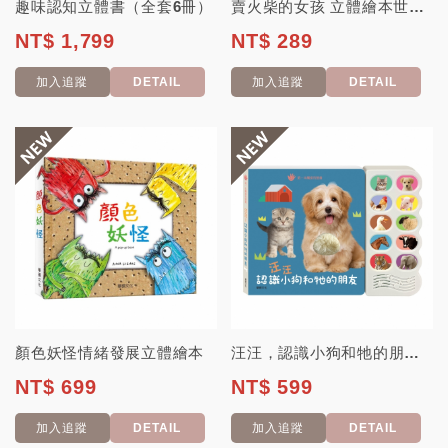
趣味認知立體書（全套6冊）
賣火柴的女孩 立體繪本世界童話系列
NT$ 1,799
NT$ 289
加入追蹤
DETAIL
加入追蹤
DETAIL
顏色妖怪情緒發展立體繪本
汪汪，認識小狗和牠的朋友 觸摸有聲書
NT$ 699
NT$ 599
加入追蹤
DETAIL
加入追蹤
DETAIL