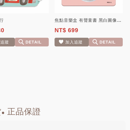
行
焦點音樂盒 有聲童書 黑白圖像卡 舒眠 安撫 音樂盒
80
NT$ 699
入追蹤
DETAIL
加入追蹤
DETAIL
貨
正品保證
●