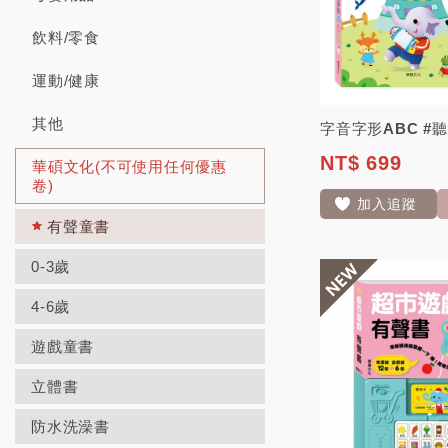
飲料/零食
運動/健康
其他
NT$ 699
華碩文化(不可使用任何優惠
卷)
加入追蹤
有聲童書
0-3歲
4-6歲
遊戲童書
立體書
防水洗澡書