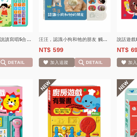
字音字形ABC #聽說讀寫唱5合1 英文有聲書超高CP值
汪汪，認識小狗和牠的朋友 觸摸有聲書
說話遊戲B
NT$ 599
NT$ 6
DETAIL
加入追蹤
DETAIL
加