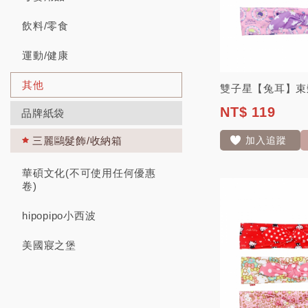
飲料/零食
運動/健康
其他
雙子星【兔耳】束
NT$ 119
品牌紙袋
加入追蹤
三麗鷗髮飾/收納箱
華碩文化(不可使用任何優惠
卷)
hipopipo小西波
美國寢之堡