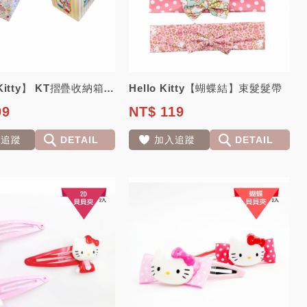
【Hello Kitty】 KT摺疊收納箱 收納椅 玩具/衣服/可當椅子 正方形...
Hello Kitty【蝴蝶結】束髮髮帶
99
NT$ 119
入追蹤
DETAIL
加入追蹤
DETAIL