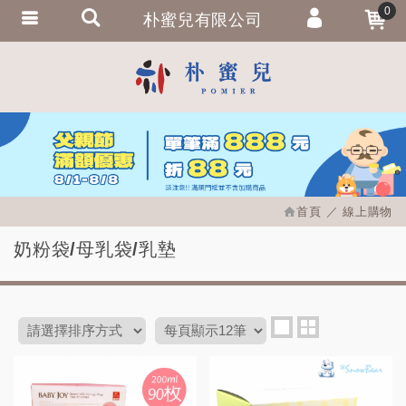
0
朴蜜兒有限公司
會員登入
繁體中文
會員註冊
忘記密碼
訂單查詢
追蹤清單
首頁
線上購物
匯款通知
奶粉袋/母乳袋/乳墊