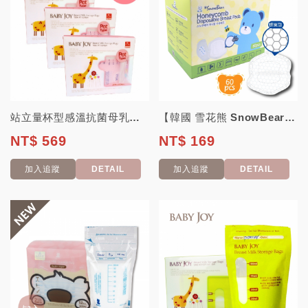
站立量杯型感溫抗菌母乳儲存袋200ml(30入)*3盒 【韓國BABYJOY】 ...
【韓國 雪花熊 SnowBear】 蜂巢乳墊60枚 (量多型 )
NT$ 569
NT$ 169
加入追蹤
DETAIL
加入追蹤
DETAIL