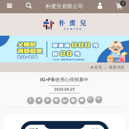
0
朴蜜兒有限公司
會員登入
繁體中文
會員註冊
忘記密碼
訂單查詢
追蹤清單
首頁
最新消息
匯款通知
IG+FB使用心得招募中
2020-09-25
W
S
h
i
a
n
t
a
s
W
A
e
p
i