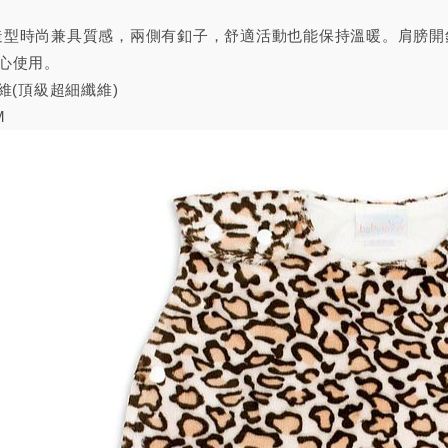
型時尚兼具質感，兩側有釦子，舒適活動也能保持溫暖。肩膀開釦設
心使用。
維(頂級超細纖維)
M