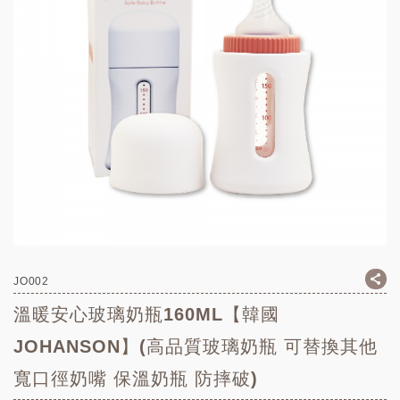
JO002
溫暖安心玻璃奶瓶160ML【韓國
JOHANSON】(高品質玻璃奶瓶 可替換其他
寬口徑奶嘴 保溫奶瓶 防摔破)