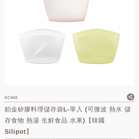
KC848
鉑金矽膠料理儲存袋L-單入 (可微波 熱水 儲
存食物 熱湯 生鮮食品 水果)【韓國
Silipot】