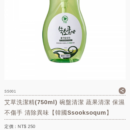
SS001
艾草洗潔精(750ml) 碗盤清潔 蔬果清潔 保濕
不傷手 清除異味【韓國Ssooksoqum】
定價 :
NT$
250