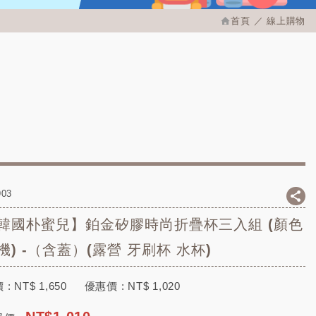
首頁
線上購物
903
韓國朴蜜兒】鉑金矽膠時尚折疊杯三入組 (顏色
機) -（含蓋）(露營 牙刷杯 水杯)
 :
NT$
1,650
優惠價 :
NT$
1,020