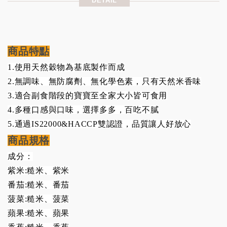
DETAIL
商品特點
1.
使用天然穀物為基底製作而成
2.
無調味、無防腐劑、無化學色素，只有天然米香味
3.
適合副食階段的寶寶至全家大小皆可食用
4.
多種口感與口味，選擇多多，百吃不膩
5.
通過IS22000&HACCP雙認證，品質讓人好放心
商品規格
成分：
紫米:糙米、紫米
番茄:糙米、番茄
菠菜:糙米、菠菜
蘋果:糙米、蘋果