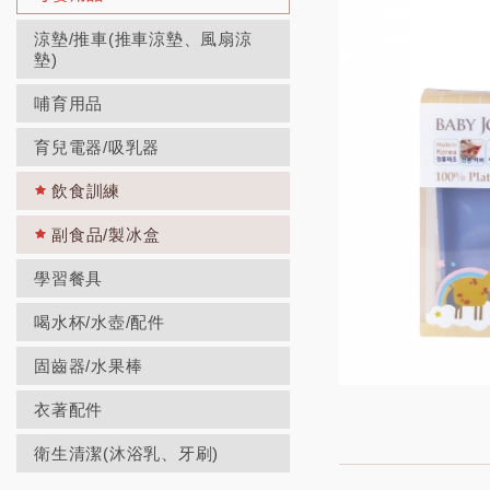
涼墊/推車(推車涼墊、風扇涼
墊)
哺育用品
育兒電器/吸乳器
飲食訓練
副食品/製冰盒
學習餐具
喝水杯/水壺/配件
固齒器/水果棒
衣著配件
衛生清潔(沐浴乳、牙刷)