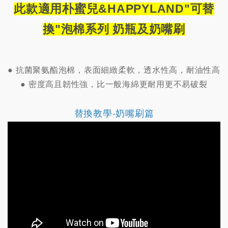
此款適用
朴蜜兒&HAPPYLAND"可替
換"泡棉系列 奶瓶及奶嘴刷
● 抗菌聚氨酯泡棉，表面細緻柔軟，透水性高，耐油性高
● 密度高且韌性強，比一般海綿更耐用更不易破裂
替換教學-奶嘴刷篇