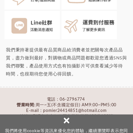
我們秉持著提供最有品質商品給消費者並把關每次產品品
質，盡力做到最好，對購物或商品問題都歡迎您透過SNS與
我們聯繫，產品使用方式也有拍攝影片可供查看減少等待
時間，也很期待您
使用心得回饋
。
電話 :
06-2796774
營業時間:
周一~五(不含國定假日) AM9:00~PM5:00
E-mail : pomier24414851@hotmail.com
×
地址：
717台南市仁德區文華路三段428巷132號
我們將使用cookie等資訊來優化您的體驗，繼續瀏覽即表示您同
Copyright © 朴蜜兒有限公司 All Rights Reserved.