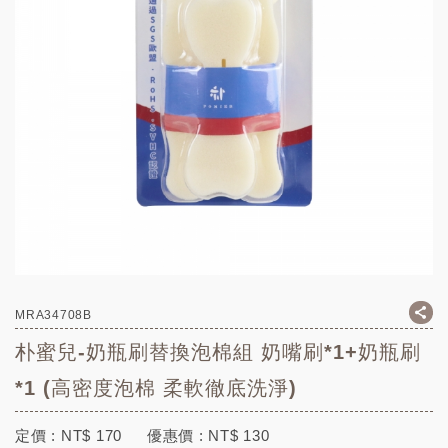
MRA34708B
朴蜜兒-奶瓶刷替換泡棉組 奶嘴刷*1+奶瓶刷
*1 (高密度泡棉 柔軟徹底洗淨)
定價 :
NT$
170
優惠價 :
NT$
130