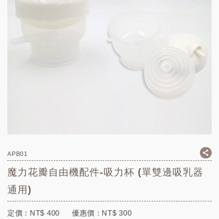
APB01
魔力花瓣自由機配件-吸力杯 (單雙邊吸乳器
通用)
定價 :
NT$
400
優惠價 :
NT$
300