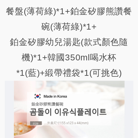
餐盤(薄荷綠)*1+鉑金矽膠熊讚餐
碗(
薄荷綠
)*1+
鉑金矽膠幼兒湯匙(款式顏色隨
機)*1+韓國350ml喝水杯
*1(藍)+緞帶禮袋*1(可挑色)