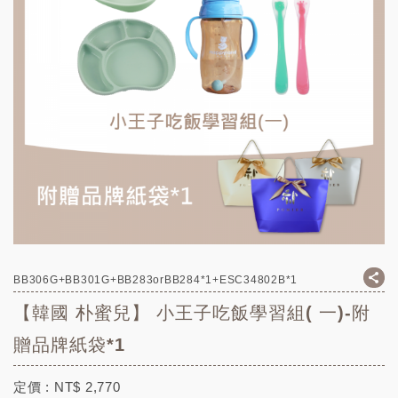
BB306G+BB301G+BB283orBB284*1+ESC34802B*1
【韓國 朴蜜兒】 小王子吃飯學習組( 一)-附
贈品牌紙袋*1
定價 :
NT$
2,770